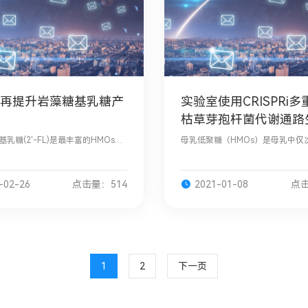
再提升岩藻糖基乳糖产
实验室使用CRISPRi
枯草芽孢杆菌代谢通路
糖-N-新四糖
基乳糖(2'-FL)是最丰富的HMOs组
母乳低聚糖（HMOs）是母乳中仅
FDA批准为婴幼儿配方奶粉的添加
脂类的第三丰富的固体成分，作为H
随着2'–FL的需求量逐渐增大，高
要组成部分之一，已被美国食品药
生产
理局和欧盟批准为食品添加剂。LN
-02-26
点击量：514
2021-01-08
点击
1
2
下一页