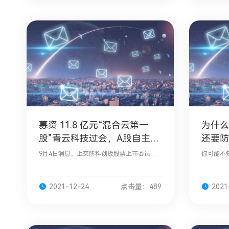
募资 11.8 亿元“混合云第一
为什么
股”青云科技过会，A股自主可
还要防
控再添新军
9月4日消息，上交所科创板股票上市委员会
你可能不
召开今年第71次审议会议，北京青云科技股
糖尿病会
份有限公司（以下简称“青云科技”）IPO获得
糖尿病患
通过，意味着
数的1/
2021-12-24
点击量：489
2021
者