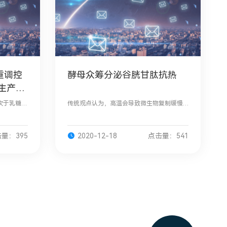
多重调控
酵母众筹分泌谷胱甘肽抗热
生产乳
次于乳糖和
传统观点认为，高温会导致微生物复制缓慢
MOs的重
或死亡。微生物在高温下的复制能力取决于
品监督管
它是否能自行补救高温损伤，如折叠错误的
nT可
蛋白质，如果它不能在对抗这些高温损害，
量：395
2020-12-18
点击量：541
便会死亡