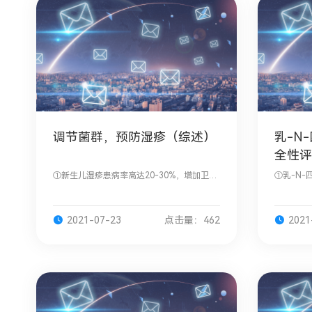
调节菌群，预防湿疹（综述）
乳-N
全性评
①新生儿湿疹患病率高达20-30%，增加卫生
①乳-N-
成本并影响儿童生活质量；②目前大部分研
乳寡糖之一
究提示对于无法行母乳喂养的新生儿，无论
物发酵所
是产前母亲还是产后婴儿补充益生菌，主要
同）用于
2021-07-23
点击量：462
2021
是