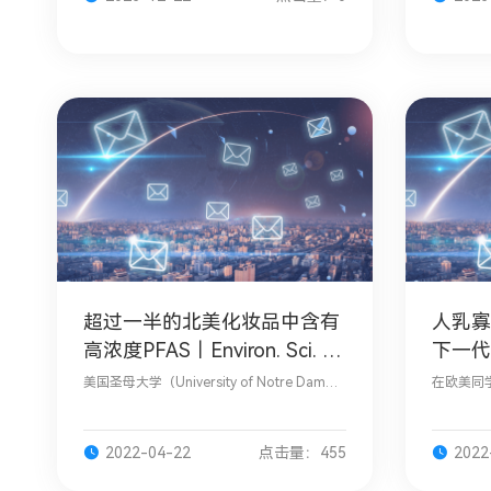
超过一半的北美化妆品中含有
人乳寡
高浓度PFAS｜Environ. Sci. Te
下一代
chnol. Lett.
美国圣母大学（University of Notre Dam
在欧美同
e）的一项最新研究显示，在美国和加拿大销
“双创”
售的许多化妆品中可能含有较高水平的全氟/
技术研究
多氟烷基化合物（pe
山东大学
2022-04-22
点击量：455
2022