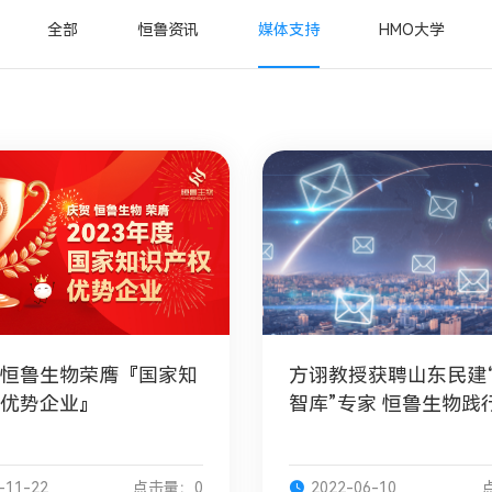
全部
恒鲁资讯
媒体支持
HMO大学
恒鲁生物荣膺『国家知
方诩教授获聘山东民建
优势企业』
智库”专家 恒鲁生物践
碳”战略
-11-22
点击量：0
2022-06-10