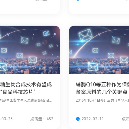
糖生物合成技术有望成
辅酶Q10等五种作为保
“食品科技芯片”
备案原料的几个关键点
学会(中国留学生人员联谊会)首届
2015年10月1日修订后的《中华
大赛全国总决赛上，山东大学微生物
食品安全法》正式实施，保健食品
院方诩团队获得优秀奖。原标题：
也就此正式建立。2016年12月27
方诩教授：
品原料目录（一）》发布为保健食
-03-25
点击量：452
2022-02-11
点击