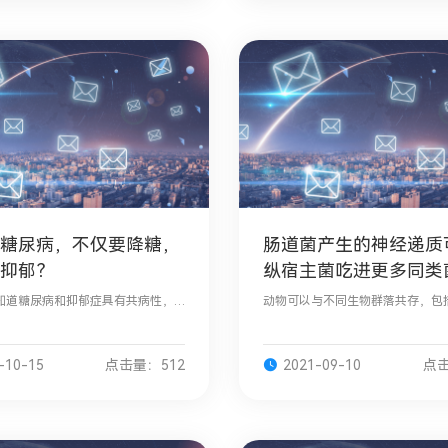
糖尿病，不仅要降糖，
肠道菌产生的神经递质
抑郁？
纵宿主菌吃进更多同类
知道糖尿病和抑郁症具有共病性，
动物可以与不同生物群落共存，包
增加患抑郁症的风险。抑郁症在2型
物，它们的关系包括共生、致病和
者中的发病率较高，占到总患者总
有研究表明，细菌产生的神经递质
3。与未患糖尿病的人相比，糖尿病患
宿主的神经系统活动和行为，然而
-10-15
点击量：512
2021-09-10
点击
影响宿主大