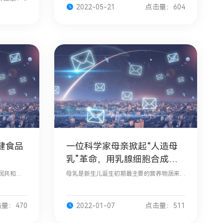
工艺。但由于干法工艺在混合后没有杀菌步
2022-05-21
点击量：604
骤，因此
健食品
一位科学家母亲掀起“人造母
乳”革命，用乳腺细胞合成母
乳，志在淘汰配方奶粉｜独家
人民共和国
母乳是新生儿诞生初期最主要的营养物质来
备案制度
源，它所包含的乳铁蛋白、碳水化合物、蛋
日《保健食
白质、脂肪、维生素、矿物质等成分能够满
品
足新生儿身体发育所需能量，同时还能增强
量：470
2022-01-07
点击量：511
新生儿免