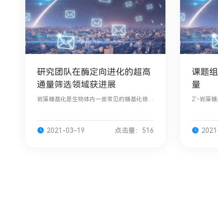
研究团队在酶定向进化的超高
课题组
通量筛选领域获进展
量
岩藻糖基化是生物体内一类常见的糖基化修
2'-岩藻糖
饰，在血型决定、免疫调控、神经发育以及
分，已被
肿瘤发生等生理过程中均发挥着重要作用。
剂。因此，
含岩藻糖的糖链结构不仅可以作为肿瘤诊断
效、安全
2021-03-19
点击量：516
2021
的关键分