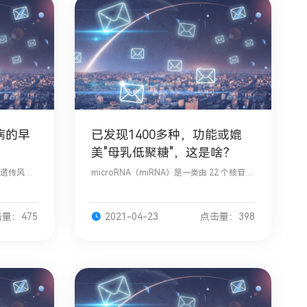
尿病的早
已发现1400多种，功能或媲
美"母乳低聚糖"，这是啥？
）遗传风险
microRNA（miRNA）是一类由 22 个核苷酸
纵向变
组成的 RNA 链，存在于被称为外泌体的囊泡
对照儿童
中。之前，我们《肠道产业》已经特别编译
生物合成
了最新一期Nature
量：475
2021-04-23
点击量：398