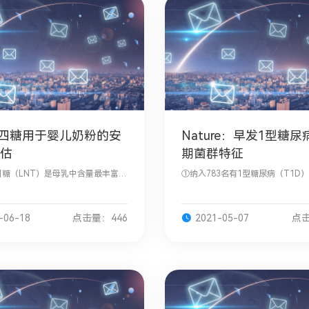
-四糖用于婴儿奶粉的安
Nature：早发1型糖
估
期菌群特征
四糖（LNT）是母乳中含量最丰富的
①纳入783名有1型糖尿病（T1D
，平均浓度约1.2 g/L；②对微生
的白人儿童，分析粪便宏基因组的
得的LNT（与母乳中LNT的结构相
化，并进行巢式病例对照分析；②
婴儿奶粉的安全性，进
菌群中，与细菌发酵和短链脂肪酸
-06-18
点击量：446
2021-05-07
点击
相关