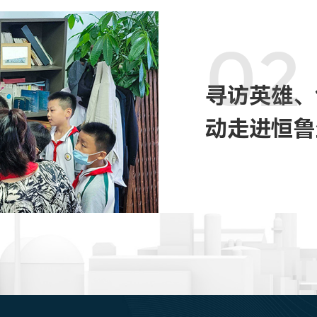
02
寻访英雄、
动走进恒鲁