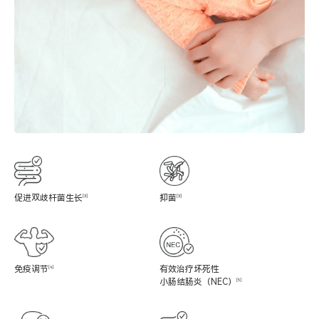
促进双歧杆菌生长
[3]
抑菌
[3]
免疫调节
[4]
有效治疗坏死性
小肠结肠炎（NEC）
[5]