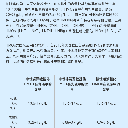
和脂类的第三大固体营养成分，在人乳中的含量比其他哺乳动物乳汁中高
10~100倍，牛乳中低聚糖含量很少
[1]
。HMOs含量在初乳中最高，约为
20~25g/L，成熟乳中含量约为5~20g/L
[2]
。目前已知的HMOs种类超过200
种，已明确结构的有100多种。这些HMOs具有各自特定的结构和功能，主要
分为中性岩藻糖基化HMOs（2′-FL、3-FL、DFL等）、中性非岩藻糖基化
HMOs（LNT、LNnT、LNTrII、LNB等）和酸性唾液酸化HMOs（3′-SL、6′-
SL等）
[2]
。
HMOs的国际应用已逾多年。自2015年美国推出首款添加HMOs的婴幼儿配
方食品后，相关产品已登陆欧美、中东、亚太和拉美等全球160多个国家和地
区。其应用范围广泛，涵盖婴幼儿配方食品、成人营养品、乳制品、功能性饮
料，以及消化健康相关的膳食补充剂和功能性食品。
中性岩藻糖基化
中性非岩藻糖基化
酸性唾液酸化
HMOs在乳液中的
HMOs在乳液中的含
HMOs在乳液中的
含量
量
含量
初乳
（人
13.6-17 g/L
13.6-17 g/L
13.6-17 g/L
乳）
成熟乳
（人
3.25-13 g/L
0.85-3.4 g/L
0.9-3.6 g/L
乳）